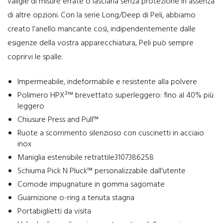
valigie di misure errate o lasciarla senza protezione in assenza
di altre opzioni. Con la serie Long/Deep di Peli, abbiamo
creato l’anello mancante così, indipendentemente dalle
esigenze della vostra apparecchiatura, Peli può sempre
coprirvi le spalle.
Impermeabile, indeformabile e resistente alla polvere
Polimero HPX²™ brevettato superleggero: fino al 40% più
leggero
Chiusure Press and Pull™
Ruote a scorrimento silenzioso con cuscinetti in acciaio
inox
Maniglia estensibile retrattile3107386258
Schiuma Pick N Pluck™ personalizzabile dall'utente
Comode impugnature in gomma sagomate
Guarnizione o-ring a tenuta stagna
Portabiglietti da visita