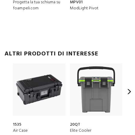
Progetta la tua schiuma su
MPV01
1626
foam.peli.com
ModLight Pivot
8 pz
ALTRI PRODOTTI DI INTERESSE
1535
20QT
150
Air Case
Elite Cooler
Air 