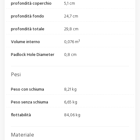
profondità coperchio
5,1 cm
profondità fondo
24,7 cm
profondità totale
29,8 cm
Volume interno
0,076 m³
Padlock Hole Diameter
0,8 cm
Pesi
Peso con schiuma
8,21 kg
Peso senza schiuma
6,65 kg
flottabilità
84,06 kg
Materiale