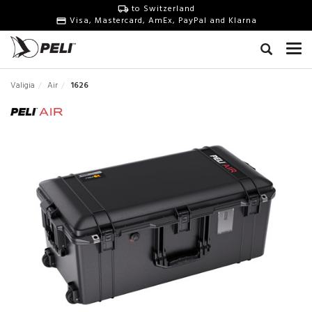
to Switzerland
Visa, Mastercard, AmEx, PayPal and Klarna
Valigia
Air
1626