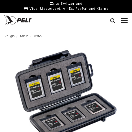
to Switzerland
Visa, Mastercard, AmEx, PayPal and Klarna
Valigia
Micro
0965