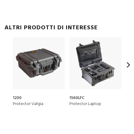
ALTRI PRODOTTI DI INTERESSE
1200
1560LFC
160
Protector Valigia
Protector Laptop
Air V