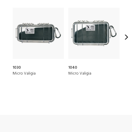
1030
1040
20Q
Micro Valigia
Micro Valigia
Elit