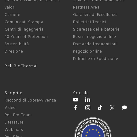
La nostra visione, missione e
Send Us Your Product Idea
valori
Partners Area
Carriere
Garanzia di Eccellenza
Comunicati Stampa
Bollettini Tecnici
Centri di Ingegneria
Sicurezza delle batterie
40 Years of Protection
Resi in negozio online
Sostenibilità
Domande frequenti sul
Direzione
negozio online
Politiche di Spedizione
Peli BioThermal
Scoprire
Sociale
Racconti di Sopravvivenza
Video
Peli Pro Team
Literature
Webinars