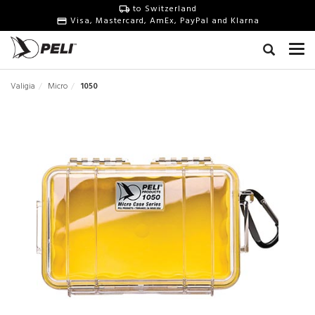
to Switzerland
Visa, Mastercard, AmEx, PayPal and Klarna
Valigia
Micro
1050