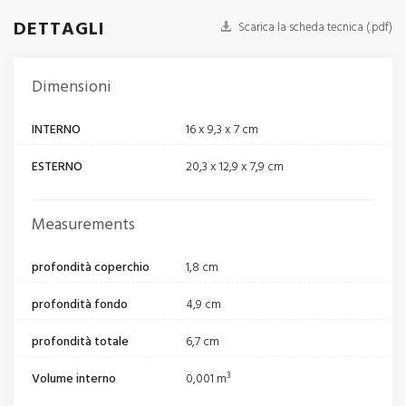
DETTAGLI
Scarica la scheda tecnica (.pdf)
Dimensioni
INTERNO
16 x 9,3 x 7 cm
ESTERNO
20,3 x 12,9 x 7,9 cm
Measurements
profondità coperchio
1,8 cm
profondità fondo
4,9 cm
profondità totale
6,7 cm
Volume interno
0,001 m³