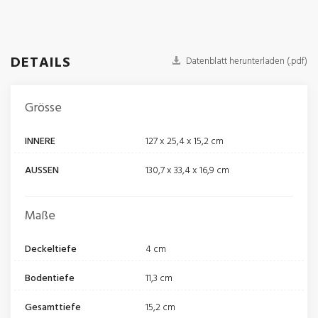
DETAILS
Datenblatt herunterladen (.pdf)
Grösse
INNERE
127 x 25,4 x 15,2 cm
AUSSEN
130,7 x 33,4 x 16,9 cm
Maße
Deckeltiefe
4 cm
Bodentiefe
11,3 cm
Gesamttiefe
15,2 cm