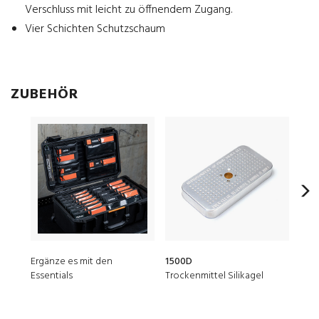
Verschluss mit leicht zu öffnendem Zugang.
Vier Schichten Schutzschaum
ZUBEHÖR
Ergänze es mit den
1500D
150
Essentials
Trockenmittel Silikagel
TSA-