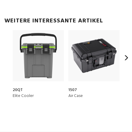
WEITERE INTERESSANTE ARTIKEL
20QT
1507
153
Elite Cooler
Air Case
Air 