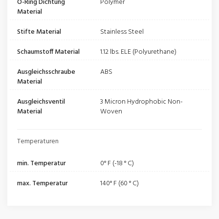
O-Ring Dichtung
Polymer
Material
Stifte Material
Stainless Steel
Schaumstoff Material
1.12 lbs. ELE (Polyurethane)
Ausgleichsschraube
ABS
Material
Ausgleichsventil
3 Micron Hydrophobic Non-
Material
Woven
Temperaturen
min. Temperatur
0° F (-18 ° C)
max. Temperatur
140° F (60 ° C)