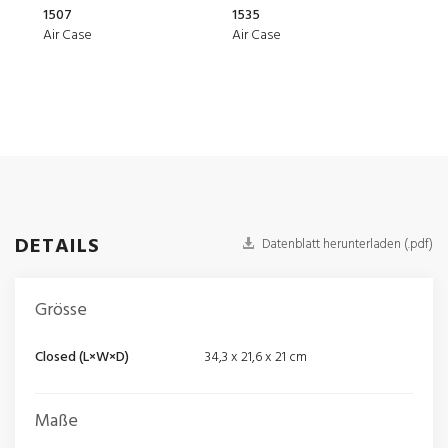
1507
1535
1510
Air Case
Air Case
Prot
DETAILS
Datenblatt herunterladen (.pdf)
Grösse
Closed (L×W×D)
34,3 x 21,6 x 21 cm
Maße