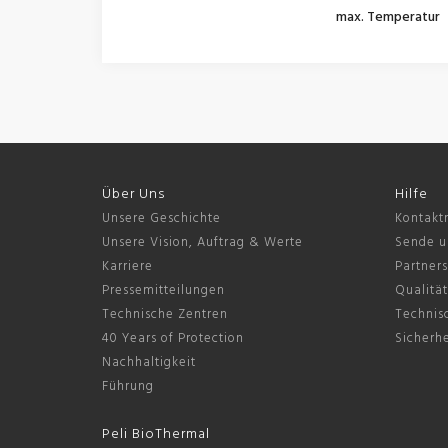
max. Temperatur
Über Uns
Hilfe
Unsere Geschichte
Kontakt
Unsere Vision, Auftrag & Werte
Sende u
Karriere
Partner
Pressemitteilungen
Qualität
Technische Zentren
Technis
40 Years of Protection
Sicherhe
Nachhaltigkeit
Führung
Peli BioThermal