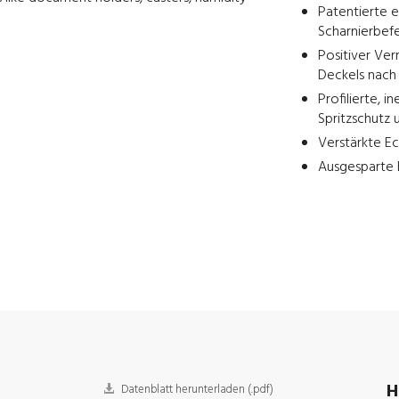
Patentierte e
Scharnierbefe
Positiver Ve
Deckels nach 
Profilierte, 
Spritzschutz 
Verstärkte Ec
Ausgesparte B
H
Datenblatt herunterladen (.pdf)