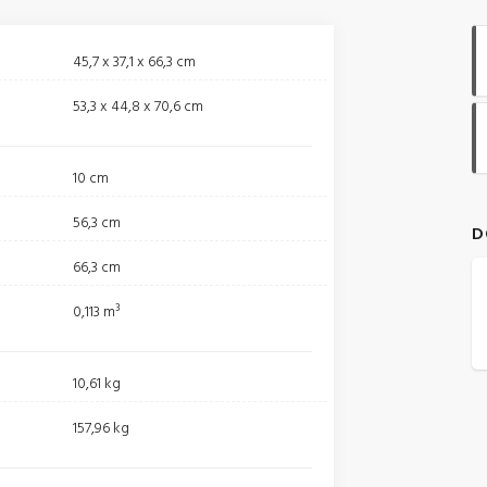
45,7 x 37,1 x 66,3 cm
53,3 x 44,8 x 70,6 cm
10 cm
56,3 cm
D
66,3 cm
0,113 m³
10,61 kg
t
157,96 kg