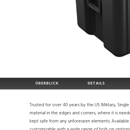
ÜBERBLICK
DETAILS
Trusted for over 40 years by the US Military, Sing
material in the edges and corners, where it is nee
kept safe from any unforeseen elements. Available 
customizable with a wide range of bolt-on options