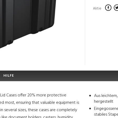
Aktie
HILFE
le Lid Cases offer 20% more protective
Aus leichtem,
hergestellt
ded most, ensuring that valuable equipment is
Eingegossene 
in several sizes, these cases are completely
stabiles Stap
 like document holders, casters, humidity