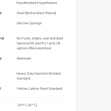
RotoMolded Polyethylene
l
Steel (Nickel-black Plated)
Silicone Sponge
ial
No Foam, empty case standard
Optional PE and PU, 1 and 2 lb.
options filled and lined
be
Aluminum
Heavy Duty Injection Molded
Standard
l
Yellow Carbon Steel Standard
-20° F (-29 ° C)