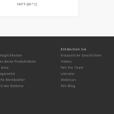
140° F (60 ° C)
Entdecken Sie
möglichkeiten
Erstaunliche Geschichten
ns deine Produktideen
Videos
s Area
Peli Pro Team
sgarantie
Literatur
che Merkblätter
Webinars
it der Batterie
Peli Blog