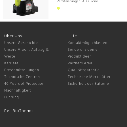
Zertifizierungen:
ATEX Zone 0
Über Uns
Hilfe
Unsere Geschichte
Kontaktmöglichkeiten
Unsere Vision, Auftrag &
Sende uns deine
Werte
Produktideen
Karriere
Partners Area
Pressemitteilungen
Qualitätsgarantie
Technische Zentren
Technische Merkblätter
40 Years of Protection
Sicherheit der Batterie
Nachhaltigkeit
Führung
Peli BioThermal