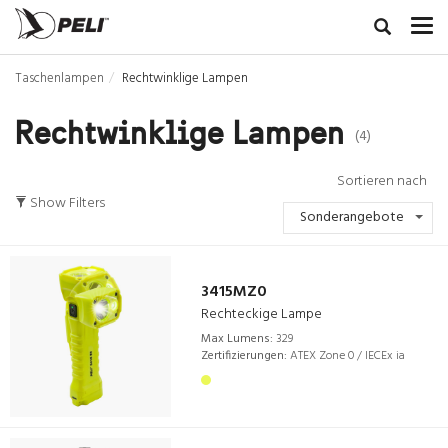
Taschenlampen
Rechtwinklige Lampen
Rechtwinklige Lampen
(4)
Sortieren nach
Show Filters
Sonderangebote
3415MZ0
Rechteckige Lampe
Max Lumens:
329
Zertifizierungen:
ATEX Zone 0 / IECEx ia