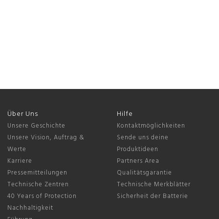
Über Uns
Hilfe
Unsere Geschichte
Kontaktmöglichkeiten
Unsere Vision, Auftrag &
Sende uns deine
Werte
Produktideen
Karriere
Partners Area
Pressemitteilungen
Qualitätsgarantie
Technische Zentren
Technische Merkblätter
40 Years of Protection
Sicherheit der Batterie
Nachhaltigkeit