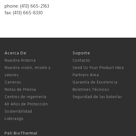
phone: (413) 665-2163
fax: (413) 665-8330
Acerca De
Soporte
Nuestra Historia
Contacto
Nuestra visión, misión y
Send Us Your Product Idea
valores
Partners Area
Carreras
Garantía de Excelencia
Notas de Prensa
Boletines Técnicos
Centros de ingeniería
Seguridad de las baterías
40 Años de Protección
Sostenibilidad
Liderazgo
Peli BioThermal