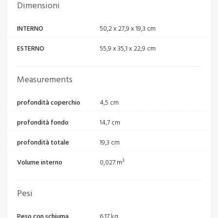
Dimensioni
INTERNO
50,2 x 27,9 x 19,3 cm
ESTERNO
55,9 x 35,1 x 22,9 cm
Measurements
profondità coperchio
4,5 cm
profondità fondo
14,7 cm
profondità totale
19,3 cm
Volume interno
0,027 m³
Pesi
Peso con schiuma
6,17 kg