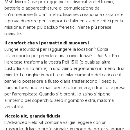
M50 Micro Case protegge piccoli dispositivi elettronici,
batterie o apparecchiature di comunicazione da
un'immersione fino a 1 metro. Insieme, creano una cassaforte
a prova di errore per i supporti e l'alimentazione critici per la
missione: niente più backup frenetici, niente più riprese
rovinate.
Il comfort che vi permette di muovervi
Lunghe escursioni per raggiungere la location? Corsa
all'aeroporto per prendere una coincidenza? Il RucPac Pro
Hardcase trasforma la vostra Peli 1510 (o qualsiasi altra
custodia a rullo simile) in uno zaino ergonomico in meno di un
minuto. Le cinghie imbottite di bilanciamento del carico e il
pannello posteriore a flusso d'aria trasferiscono il peso sui
fianchi, liberando le mani per le fotocamere, i droni o le prese
per l'arrampicata. Quando si è pronti, lo zaino si ripone
all'interno del coperchio: zero ingombro extra, massima
versatilità.
Piccolo kit, grande fiducia
L'Advanced Field Kit combina valigie leggere con un
trasporto di livello professionale, in modo da poter viaggiare