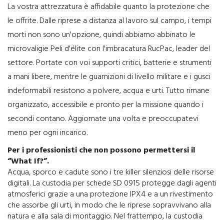
La vostra attrezzatura è affidabile quanto la protezione che
le offrite. Dalle riprese a distanza al lavoro sul campo, i tempi
morti non sono un'opzione, quindi abbiamo abbinato le
microvaligie Peli d'élite con l'imbracatura RucPac, leader del
settore. Portate con voi supporti critici, batterie e strumenti
a mani libere, mentre le guarnizioni di livello militare e i gusci
indeformabili resistono a polvere, acqua e urti. Tutto rimane
organizzato, accessibile e pronto per la missione quando i
secondi contano. Aggiornate una volta e preoccupatevi
meno per ogni incarico.
Per i professionisti che non possono permettersi il
“What If?”.
Acqua, sporco e cadute sono i tre killer silenziosi delle risorse
digitali. La custodia per schede SD 0915 protegge dagli agenti
atmosferici grazie a una protezione IPX4 e a un rivestimento
che assorbe gli urti, in modo che le riprese sopravvivano alla
natura e alla sala di montaggio. Nel frattempo, la custodia