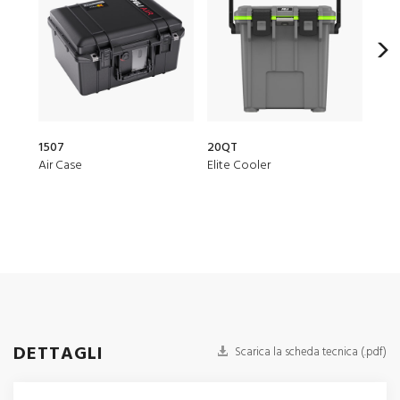
1507
20QT
153
Air Case
Elite Cooler
Air 
DETTAGLI
Scarica la scheda tecnica (.pdf)