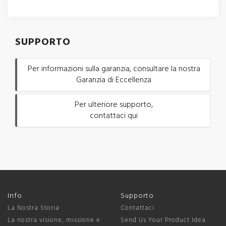
SUPPORTO
Per informazioni sulla garanzia, consultare la nostra
Garanzia di Eccellenza
Per ulteriore supporto,
contattaci qui
Info
Supporto
La Nostra Storia
Contattaci
La nostra visione, missione e
Send Us Your Product Idea