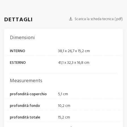
DETTAGLI
Scarica la scheda tecnica (.pdf)
Dimensioni
INTERNO
38,1 x 26,7 x 15,2 cm
ESTERNO
41,1 x 32,3 x 16,8 cm
Measurements
profondità coperchio
5,1 cm
profondità fondo
10,2 cm
profondità totale
15,2 cm