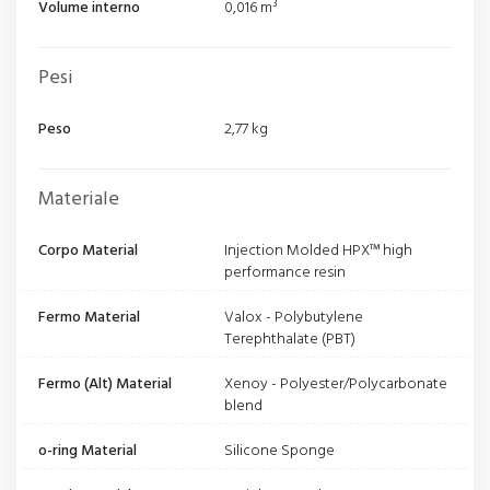
Volume interno
0,016 m³
Pesi
Peso
2,77 kg
Materiale
Corpo Material
Injection Molded HPX™ high
performance resin
Fermo Material
Valox - Polybutylene
Terephthalate (PBT)
Fermo (Alt) Material
Xenoy - Polyester/Polycarbonate
blend
o-ring Material
Silicone Sponge