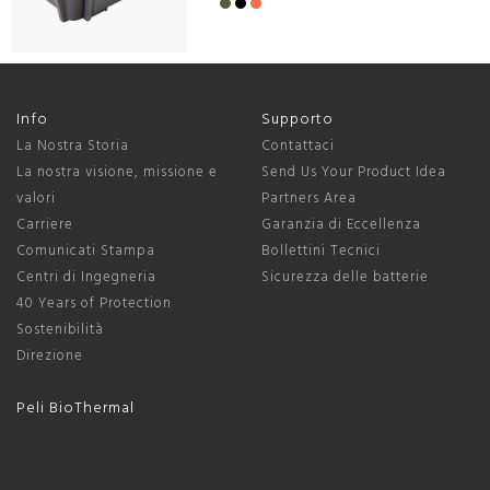
Info
Supporto
La Nostra Storia
Contattaci
La nostra visione, missione e
Send Us Your Product Idea
valori
Partners Area
Carriere
Garanzia di Eccellenza
Comunicati Stampa
Bollettini Tecnici
Centri di Ingegneria
Sicurezza delle batterie
40 Years of Protection
Sostenibilità
Direzione
Peli BioThermal