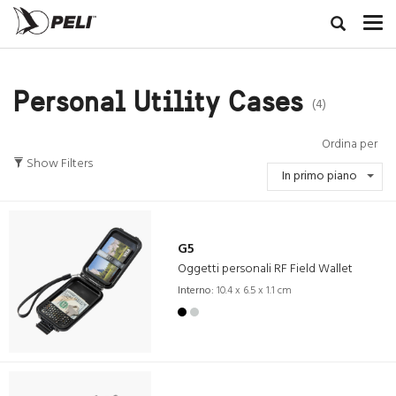
Personal Utility Cases
(4)
Ordina per
Show Filters
In primo piano
G5
Oggetti personali RF Field Wallet
Interno:
10.4 x 6.5 x 1.1 cm