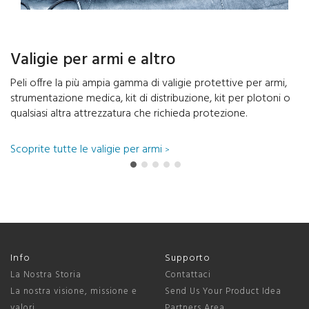
Valigie per armi e altro
Peli offre la più ampia gamma di valigie protettive per armi,
strumentazione medica, kit di distribuzione, kit per plotoni o
qualsiasi altra attrezzatura che richieda protezione.
Scoprite tutte le valigie per armi
>
Info
Supporto
La Nostra Storia
Contattaci
La nostra visione, missione e
Send Us Your Product Idea
valori
Partners Area