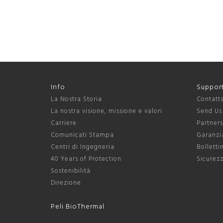
Info
Suppor
La Nostra Storia
Contatt
La nostra visione, missione e valori
Send Us
Carriere
Partner
Comunicati Stampa
Garanzia
Centri di Ingegneria
Bolletti
40 Years of Protection
Sicurezz
Sostenibilità
Direzione
Peli BioThermal