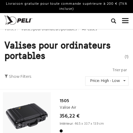
Livraison gratuite pour toute commande supérieure à 200 € (TVA
incluse)
Valises
Valises pour ordinateurs portables
Air Cases
Valises pour ordinateurs
portables
(1)
Trier par
Show Filters
Price: High - Low
1505
Valise Air
356,22 €
Intérieur:
46.5 x 33.7 x 13.9 cm