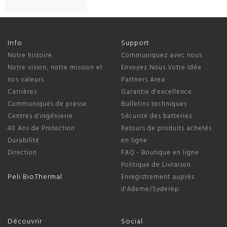
Info
Support
Notre histoire
Communiquez avec nous
Notre vision, notre mission et
Envoyez Nous Votre Idée
nos valeurs
Partners Area
Carrières
Garantie d'excellence
Communiqués de presse
Bulletins techniques
Centres d'ingénierie
Sécurité des batteries
40 Ans de Protection
Retours de produits achetés
Durabilité
en ligne
Direction
FAQ - Boutique en ligne
Politique de Livraison
Peli BioThermal
Enregistrement auprès
d'Ademe/Syderep
Découvrir
Social