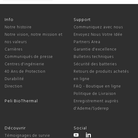
Info
Support
Notre histoire
Communiquez avec nous
Notre vision, notre mission et
Envoyez Nous Votre Idée
nos valeurs
Partners Area
Carrières
Garantie d'excellence
Communiqués de presse
Bulletins techniques
Centres d'ingénierie
Sécurité des batteries
40 Ans de Protection
Retours de produits achetés
Durabilité
en ligne
Direction
FAQ - Boutique en ligne
Politique de Livraison
Peli BioThermal
Enregistrement auprès
d'Ademe/Syderep
Découvrir
Social
Témoignages de survie