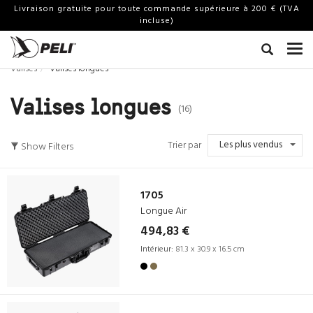
Livraison gratuite pour toute commande supérieure à 200 € (TVA
incluse)
Valises
Valises longues
Valises longues
(16)
Les plus vendus
Trier par
Show Filters
1705
Longue Air
494,83 €
Intérieur:
81.3 x 30.9 x 16.5 cm