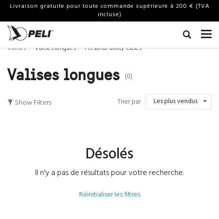
Livraison gratuite pour toute commande supérieure à 200 € (TVA
incluse)
Valises
Valises longues
Personal Utility Cases
Valises longues
(0)
Les plus vendus
Trier par
Show Filters
Désolés
Il n'y a pas de résultats pour votre recherche.
Réinitialiser les filtres