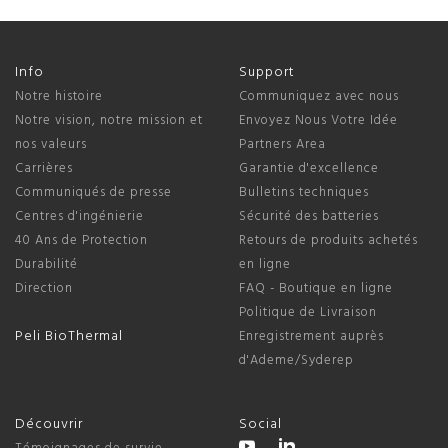
Info
Support
Notre histoire
Communiquez avec nous
Notre vision, notre mission et
Envoyez Nous Votre Idée
nos valeurs
Partners Area
Carrières
Garantie d'excellence
Communiqués de presse
Bulletins techniques
Centres d'ingénierie
Sécurité des batteries
40 Ans de Protection
Retours de produits achetés
Durabilité
en ligne
Direction
FAQ - Boutique en ligne
Politique de Livraison
Peli BioThermal
Enregistrement auprès
d'Ademe/Syderep
Découvrir
Social