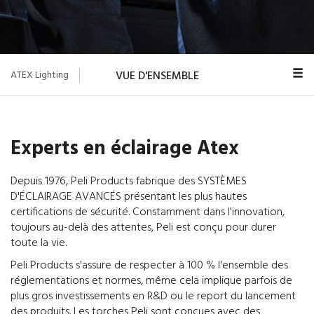
ATEX Lighting
VUE D'ENSEMBLE
ZONES DANGEREUSES
CODIFICATION ATEX
Experts en éclairage Atex
INDICE IP
Depuis 1976, Peli Products fabrique des SYSTÈMES
D'ÉCLAIRAGE AVANCÉS présentant les plus hautes
Torches
certifications de sécurité. Constamment dans l'innovation,
toujours au-delà des attentes, Peli est conçu pour durer
toute la vie.
Peli Products s'assure de respecter à 100 % l'ensemble des
réglementations et normes, même cela implique parfois de
plus gros investissements en R&D ou le report du lancement
des produits. Les torches Peli sont conçues avec des