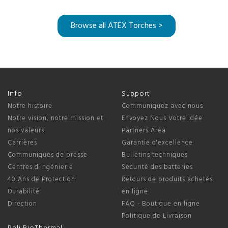
Browse all ATEX Torches >
Info
Support
Notre histoire
Communiquez avec nous
Notre vision, notre mission et
Envoyez Nous Votre Idée
nos valeurs
Partners Area
Carrières
Garantie d'excellence
Communiqués de presse
Bulletins techniques
Centres d'ingénierie
Sécurité des batteries
40 Ans de Protection
Retours de produits achetés
Durabilité
en ligne
Direction
FAQ - Boutique en ligne
Politique de Livraison