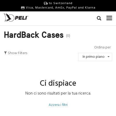
to Switzerland
Visa, Mastercard, AmEx, PayPal and Klarna
HardBack Cases
(0)
Ordina per
Show Filters
In primo piano
Ci dispiace
Non ci sono risultati per la tua ricerca.
Azzera i filtri