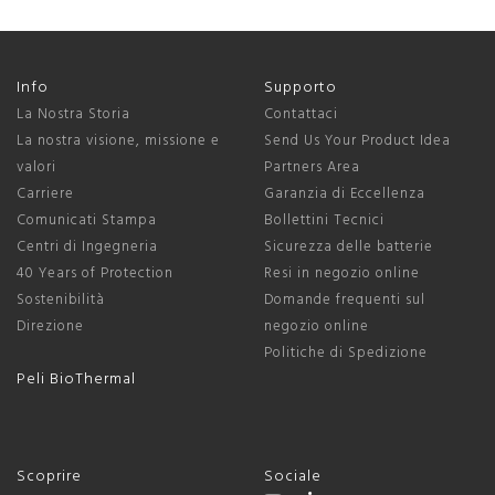
Info
Supporto
La Nostra Storia
Contattaci
La nostra visione, missione e
Send Us Your Product Idea
valori
Partners Area
Carriere
Garanzia di Eccellenza
Comunicati Stampa
Bollettini Tecnici
Centri di Ingegneria
Sicurezza delle batterie
40 Years of Protection
Resi in negozio online
Sostenibilità
Domande frequenti sul
Direzione
negozio online
Politiche di Spedizione
Peli BioThermal
Scoprire
Sociale