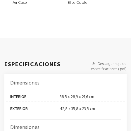
Air Case
Elite Cooler
Air 
ESPECIFICACIONES
Descargar hoja de
especificaciones (.pdf)
Dimensiones
INTERIOR
38,5 x 28,9 x 21,6 cm
EXTERIOR
42,8 x 35,8 x 23,5 cm
Dimensiones