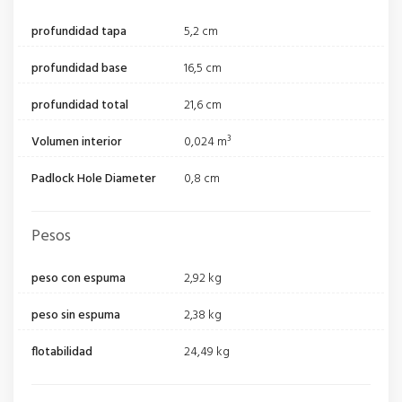
profundidad tapa
5,2 cm
profundidad base
16,5 cm
profundidad total
21,6 cm
Volumen interior
0,024 m³
Padlock Hole Diameter
0,8 cm
Pesos
peso con espuma
2,92 kg
peso sin espuma
2,38 kg
flotabilidad
24,49 kg