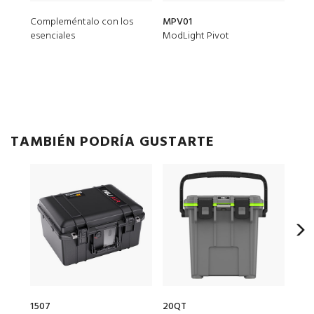
Compleméntalo con los
MPV01
1507
esenciales
ModLight Pivot
Jueg
esp
TAMBIÉN PODRÍA GUSTARTE
1507
20QT
153