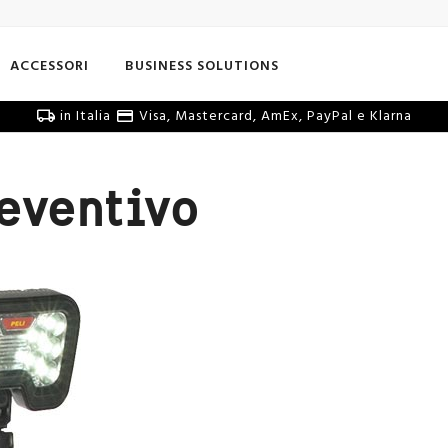
ACCESSORI
BUSINESS SOLUTIONS
in Italia
Visa, Mastercard, AmEx, PayPal e Klarna
reventivo