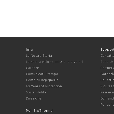
Info
Suppor
La Nostra Storia
Contatt
La nostra visione, missione e valori
Send Us
Carriere
Partner
Comunicati Stampa
Garanzia
Centri di Ingegneria
Bolletti
40 Years of Protection
Sicurezz
Sostenibilità
Resi in 
Direzione
Domande
Politich
Peli BioThermal