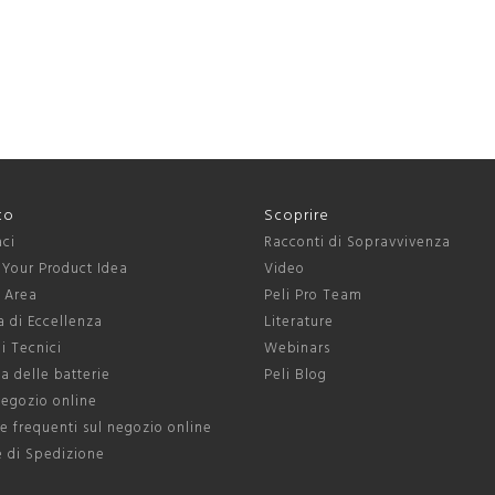
to
Scoprire
aci
Racconti di Sopravvivenza
 Your Product Idea
Video
s Area
Peli Pro Team
 di Eccellenza
Literature
ni Tecnici
Webinars
a delle batterie
Peli Blog
negozio online
 frequenti sul negozio online
e di Spedizione