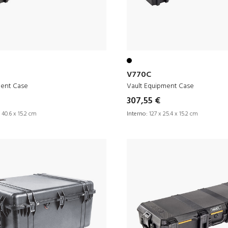
V770C
ment Case
Vault Equipment Case
307,55 €
 40.6 x 15.2 cm
Interno:
127 x 25.4 x 15.2 cm