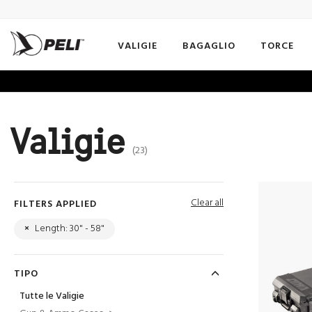
VALIGIE
BAGAGLIO
TORCE
Valigie
(23)
Clear all
FILTERS APPLIED
×
Length: 30" - 58"
TIPO
Tutte le Valigie