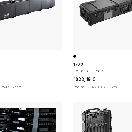
1770
o
Protector Lungo
1022,19 €
 25.4 x 15.2 cm
Interno:
138.6 x 39.6 x 21.9 cm