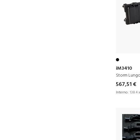
iM3410
Storm Lung
567,51 €
Interno:
138.4 x