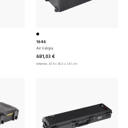
1646
Air Valigia
681,03 €
Interno:
81.4 x 40.3 x 34.1 cm