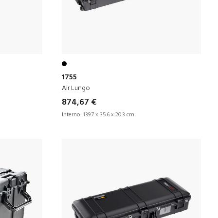
1755
Air Lungo
874,67 €
Interno:
139.7 x 35.6 x 20.3 cm