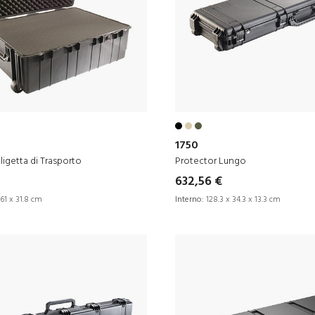
1750
ligetta di Trasporto
Protector Lungo
632,56 €
61 x 31.8 cm
Interno:
128.3 x 34.3 x 13.3 cm