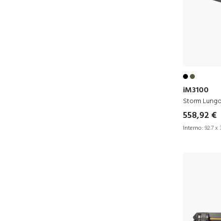
iM3100
Storm Lung
558,92 €
Interno:
92.7 x 