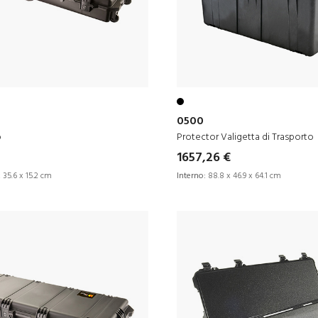
0500
o
Protector Valigetta di Trasporto
1657,26 €
 35.6 x 15.2 cm
Interno:
88.8 x 46.9 x 64.1 cm