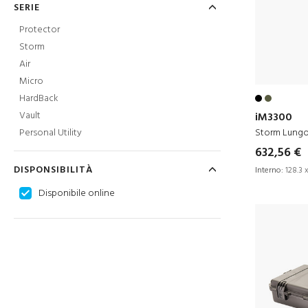
SERIE
Protector
Storm
Air
Micro
HardBack
Vault
iM3300
Storm Lung
Personal Utility
632,56 €
DISPONSIBILITÀ
Interno:
128.3 x
Disponibile online