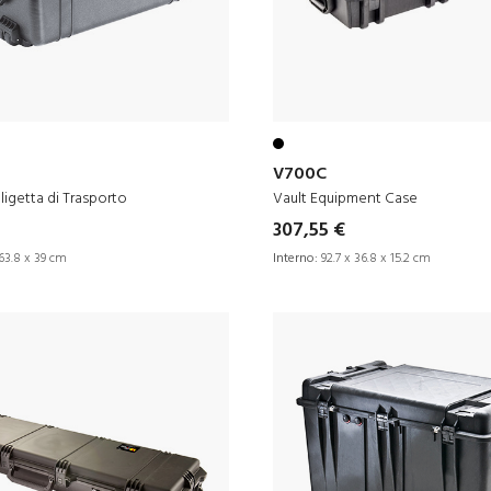
V700C
ligetta di Trasporto
Vault Equipment Case
307,55 €
63.8 x 39 cm
Interno:
92.7 x 36.8 x 15.2 cm