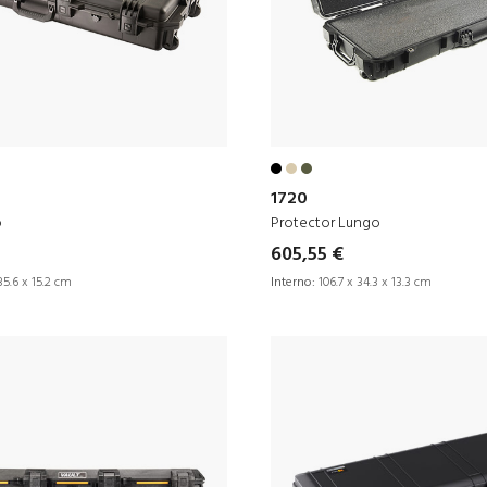
1720
o
Protector Lungo
605,55 €
35.6 x 15.2 cm
Interno:
106.7 x 34.3 x 13.3 cm