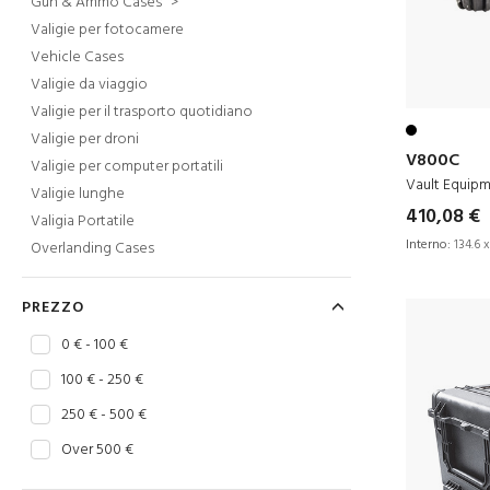
Gun & Ammo Cases
>
Valigie per fotocamere
Vehicle Cases
Valigie da viaggio
Valigie per il trasporto quotidiano
Valigie per droni
V800C
Valigie per computer portatili
Vault Equip
Valigie lunghe
410,08 €
Valigia Portatile
Interno:
134.6 x
Overlanding Cases
PREZZO
0 € - 100 €
100 € - 250 €
250 € - 500 €
Over 500 €