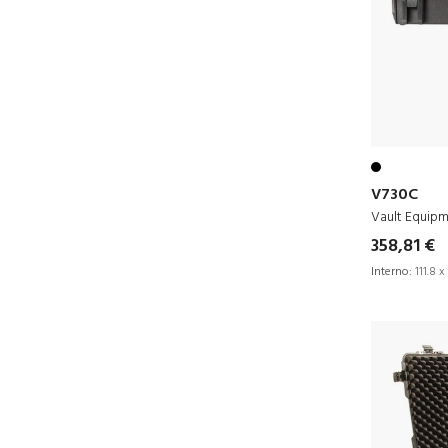
V730C
Vault Equip
358,81 €
Interno:
111.8 x