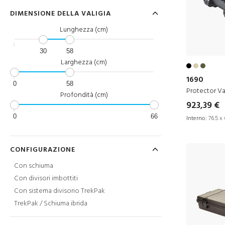
DIMENSIONE DELLA VALIGIA
Lunghezza (cm)
30
58
Larghezza (cm)
1690
0
58
Protector Va
Profondità (cm)
923,39 €
0
66
Interno:
76.5 x 
CONFIGURAZIONE
Con schiuma
Con divisori imbottiti
Con sistema divisorio TrekPak
TrekPak / Schiuma ibrida