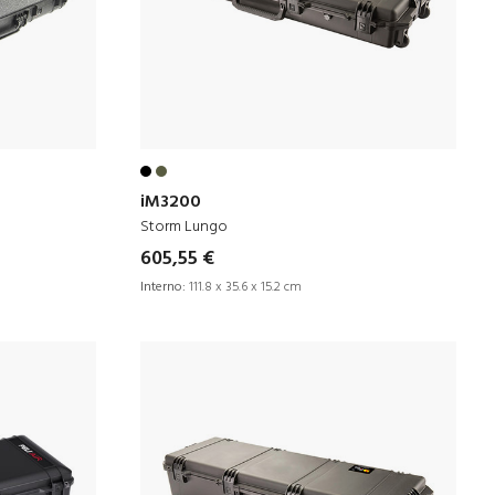
iM3200
Storm Lungo
605,55 €
Interno:
111.8 x 35.6 x 15.2 cm