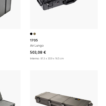
1705
Air Lungo
503,08 €
Interno:
81.3 x 30.9 x 16.5 cm