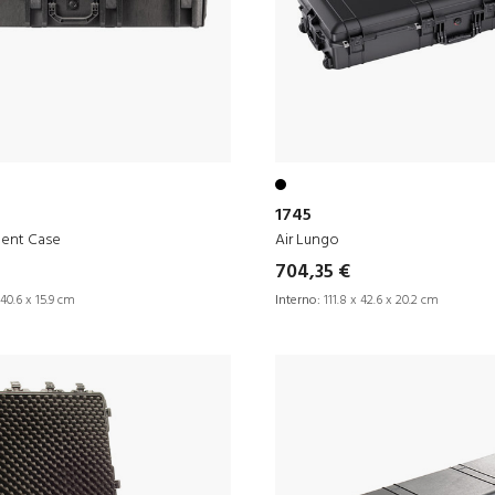
1745
ment Case
Air Lungo
704,35 €
 40.6 x 15.9 cm
Interno:
111.8 x 42.6 x 20.2 cm