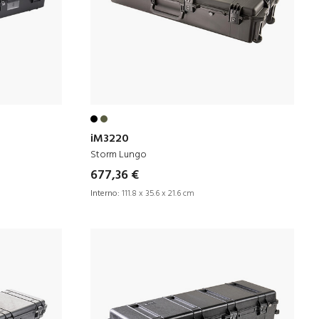
iM3220
Storm Lungo
677,36 €
Interno:
111.8 x 35.6 x 21.6 cm