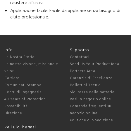
resistere all'usura.
Applicazione facile: Facile da applicare senza bisogno di
aiuto professionale.
Info
Supporto
La Nostra Storia
Contattaci
La nostra visione, missione e
Send Us Your Product Idea
valori
Partners Area
Carriere
Garanzia di Eccellenza
Comunicati Stampa
Bollettini Tecnici
Centri di Ingegneria
Sicurezza delle batterie
40 Years of Protection
Resi in negozio online
Sostenibilità
Domande frequenti sul
Direzione
negozio online
Politiche di Spedizione
Peli BioThermal