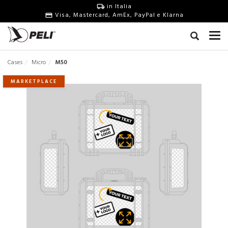
in Italia
Visa, Mastercard, AmEx, PayPal e Klarna
Cases
Micro
M50
MARKETPLACE