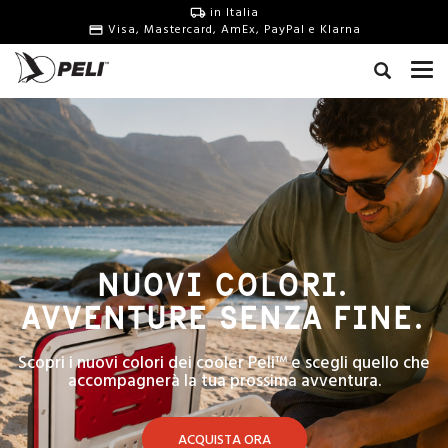
in Italia
Visa, Mastercard, AmEx, PayPal e Klarna
NUOVI COLORI.
AVVENTURE SENZA FINE.
Scopri i nuovi colori dei cooler Peli™ e scegli quello che
accompagnerà la tua prossima avventura.
ACQUISTA ORA