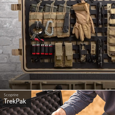
Scoprire
TrekPak