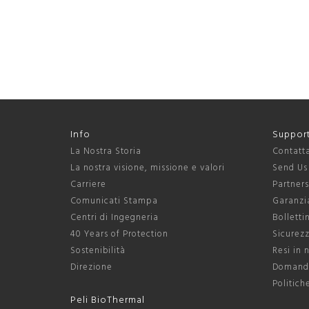
Info
Suppor
La Nostra Storia
Contatt
La nostra visione, missione e valori
Send Us
Carriere
Partner
Comunicati Stampa
Garanzia
Centri di Ingegneria
Bolletti
40 Years of Protection
Sicurezz
Sostenibilità
Resi in 
Direzione
Domande
Politich
Peli BioThermal