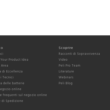
to
Scoprire
aci
Racconti di Sopravvivenza
 Your Product Idea
Video
s Area
Peli Pro Team
 di Eccellenza
Literature
ni Tecnici
Webinars
a delle batterie
Peli Blog
negozio online
 frequenti sul negozio online
e di Spedizione