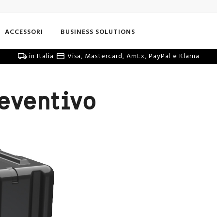
ACCESSORI
BUSINESS SOLUTIONS
in Italia
Visa, Mastercard, AmEx, PayPal e Klarna
reventivo