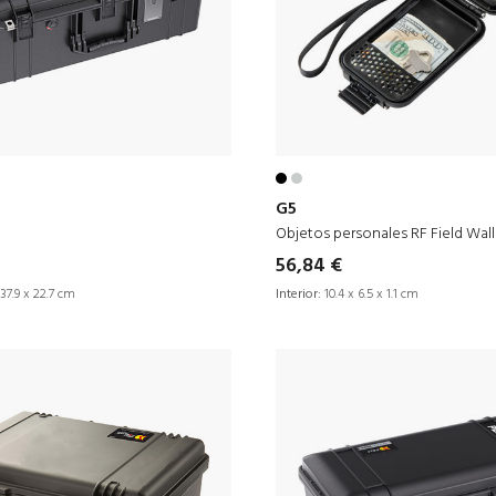
G5
Objetos personales RF Field Wall
56,84 €
37.9 x 22.7 cm
Interior:
10.4 x 6.5 x 1.1 cm