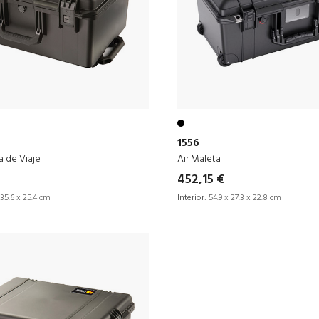
1556
 de Viaje
Air Maleta
452,15 €
35.6 x 25.4 cm
Interior:
54.9 x 27.3 x 22.8 cm