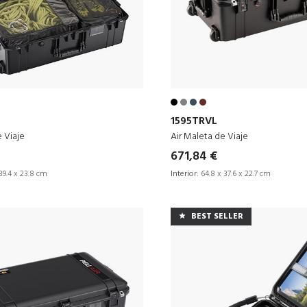
1595TRVL
e Viaje
Air Maleta de Viaje
671,84 €
39.4 x 23.8 cm
Interior:
64.8 x 37.6 x 22.7 cm
BEST SELLER