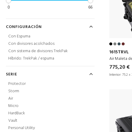
0
66
CONFIGURACIÓN
Con Espuma
Con divisores acolchados
Con sistema de divisores TrekPak
1615TRVL
Híbrido: TrekPak / espuma
Air Maleta d
775,20 €
SERIE
Interior:
75.2 x 
Protector
Storm
Air
Micro
HardBack
Vault
Personal Utility