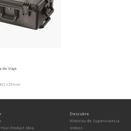
 de Viaje
43.2 x 25.4 cm
e
Descubre
o
Historias de Supervivencia
 Your Product Idea
Videos