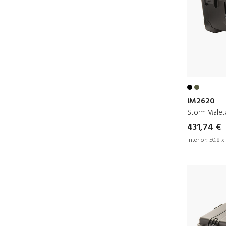
iM2620
Storm Maleta
431,74 €
Interior:
50.8 x 