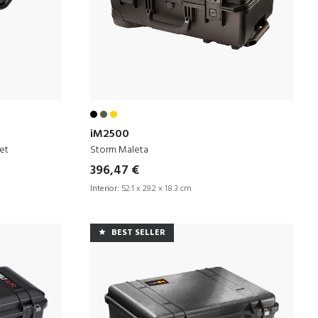
iM2500
et
Storm Maleta
396,47 €
Interior:
52.1 x 29.2 x 18.3 cm
BEST SELLER