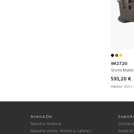
iM2720
Storm Maleta
593,20 €
Interior:
55.9 x 
Acerca De
Soport
Nuestra Historia
Contact
Nuestra visión, misión y valores
Send Us