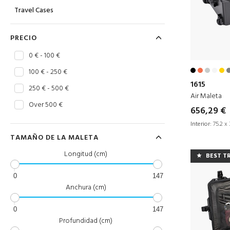
Travel Cases
PRECIO
0 € - 100 €
100 € - 250 €
1615
250 € - 500 €
Air Maleta
Over 500 €
656,29 €
Interior:
75.2 x 
TAMAÑO DE LA MALETA
Longitud (cm)
BEST T
0
147
Anchura (cm)
0
147
Profundidad (cm)