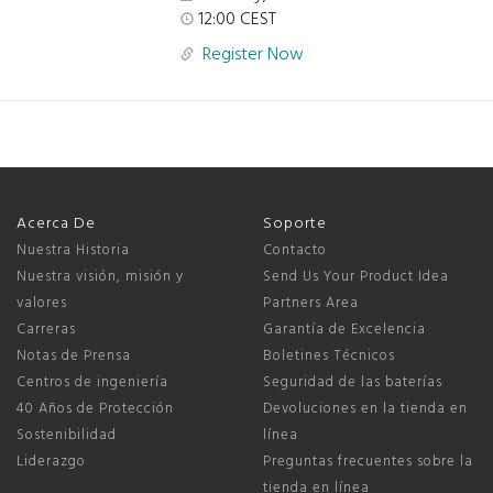
12:00 CEST
Register Now
Acerca De
Soporte
Nuestra Historia
Contacto
Nuestra visión, misión y
Send Us Your Product Idea
valores
Partners Area
Carreras
Garantía de Excelencia
Notas de Prensa
Boletines Técnicos
Centros de ingeniería
Seguridad de las baterías
40 Años de Protección
Devoluciones en la tienda en
Sostenibilidad
línea
Liderazgo
Preguntas frecuentes sobre la
tienda en línea