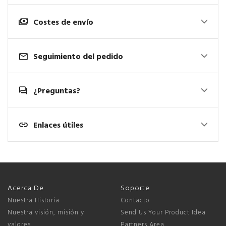
payments
Costes de envío
mail
Seguimiento del pedido
forum
¿Preguntas?
link
Enlaces útiles
Acerca De
Soporte
Nuestra Historia
Contacto
Nuestra visión, misión y
Send Us Your Product Idea
valores
Partners Area