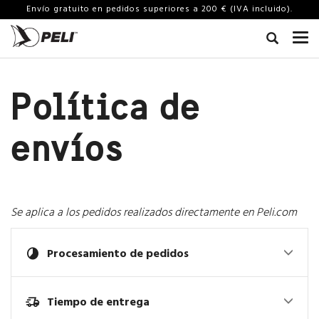
Envío gratuito en pedidos superiores a 200 € (IVA incluido).
Política de
envíos
Se aplica a los pedidos realizados directamente en Peli.com
clock_loader_60
Procesamiento de pedidos
delivery_truck_speed
Tiempo de entrega