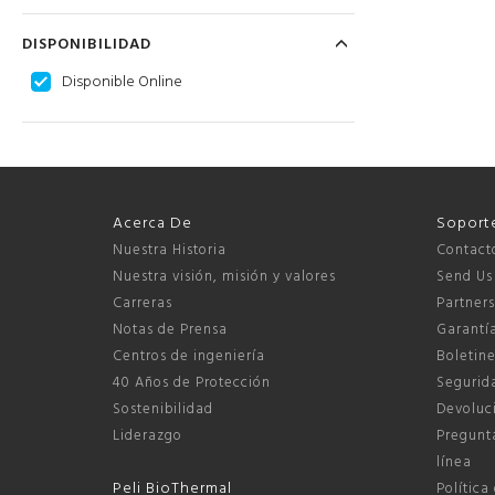
DISPONIBILIDAD
Disponible Online
Acerca De
Soport
Nuestra Historia
Contact
Nuestra visión, misión y valores
Send Us
Carreras
Partner
Notas de Prensa
Garantí
Centros de ingeniería
Boletine
40 Años de Protección
Segurida
Sostenibilidad
Devoluci
Liderazgo
Pregunta
línea
Peli BioThermal
Política