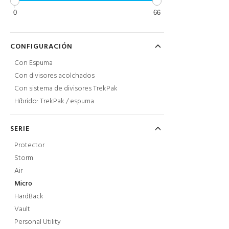
0
66
CONFIGURACIÓN
Con Espuma
Con divisores acolchados
Con sistema de divisores TrekPak
Híbrido: TrekPak / espuma
SERIE
Protector
Storm
Air
Micro
HardBack
Vault
Personal Utility