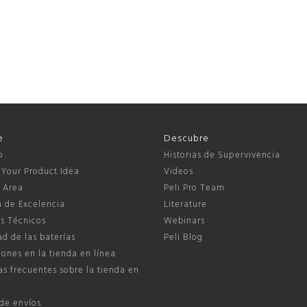
e
Descubre
o
Historias de Supervivencia
 Your Product Idea
Videos
s Area
Peli Pro Team
a de Excelencia
Literature
s Técnicos
Webinars
d de las baterías
Peli Blog
ones en la tienda en línea
s frecuentes sobre la tienda en
 de envíos