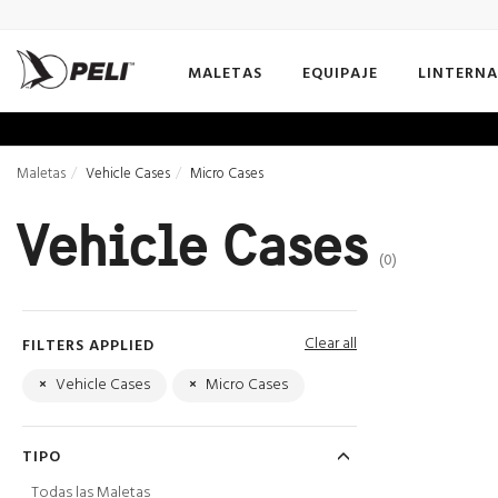
MALETAS
EQUIPAJE
LINTERNA
Maletas
Vehicle Cases
Micro Cases
Vehicle Cases
(0)
Clear all
FILTERS APPLIED
×
Vehicle Cases
×
Micro Cases
TIPO
Todas las Maletas