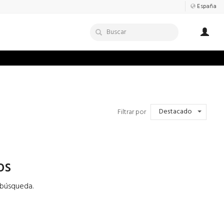
España
Destacado
Filtrar por
os
 búsqueda.