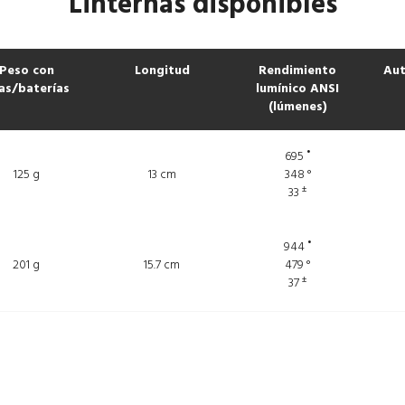
Linternas disponibles
Peso con
Longitud
Rendimiento
Aut
las/baterías
lumínico ANSI
(lúmenes)
•
695
125 g
13 cm
348 °
±
33
•
944
201 g
15.7 cm
479 °
±
37