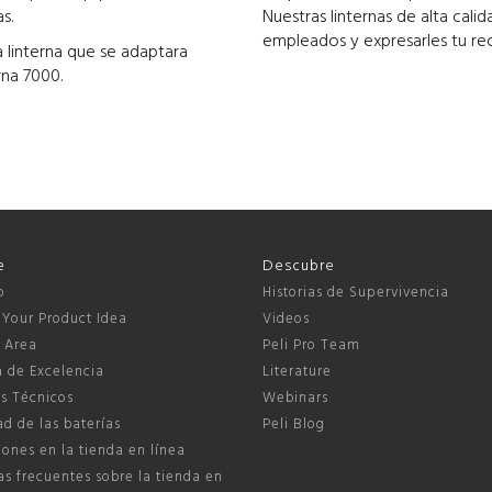
s.
Nuestras linternas de alta cali
empleados y expresarles tu re
a linterna que se adaptara
rna 7000.
e
Descubre
o
Historias de Supervivencia
 Your Product Idea
Videos
s Area
Peli Pro Team
a de Excelencia
Literature
s Técnicos
Webinars
d de las baterías
Peli Blog
ones en la tienda en línea
s frecuentes sobre la tienda en