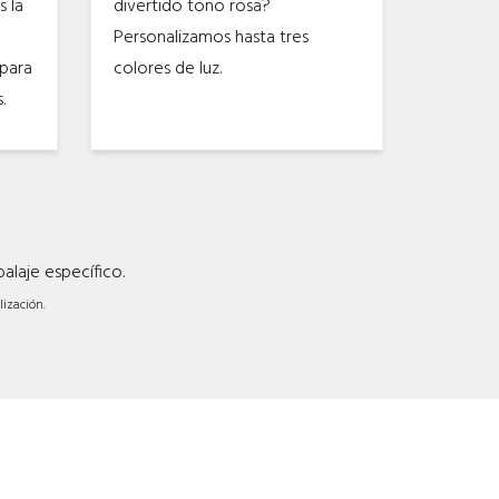
s la
divertido tono rosa?
Personalizamos hasta tres
para
colores de luz.
.
laje específico.
ización.