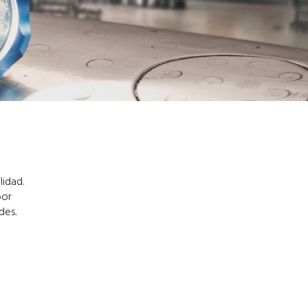
lidad.
por
des.