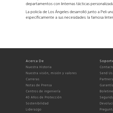
departamentos con linternas tácticas personalizada
La policía de Los Ángeles desarrolló junto a Peli un
específicamente a sus necesidades: la famosa linte
Acerca De
Soport
Nuestra Historia
Contact
Nuestra visión, misión y valores
Send Us
Carreras
Partner
Notas de Prensa
Garantí
Centros de ingeniería
Boletine
40 Años de Protección
Segurida
Sostenibilidad
Devoluci
Liderazgo
Pregunta