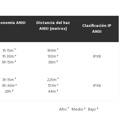
onomía ANSI
Distancia del haz
Clasificación IP
ANSI (metros)
ANSI
•
•
1h 15m
194m
1h 30m °
130m °
IPX8
±
±
9h 15m
38m
•
•
3h 15m
225m
4h 30m °
157m °
IPX8
±
±
29h
44m
•
±
Alto
Medio ° Bajo