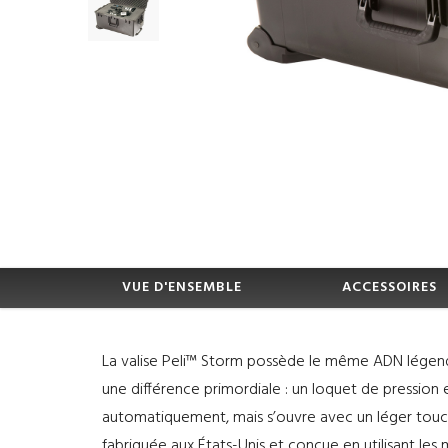
VUE D'ENSEMBLE
ACCESSOIRES
La valise Peli™ Storm possède le même ADN légenda
une différence primordiale : un loquet de pression e
automatiquement, mais s’ouvre avec un léger toucher
fabriquée aux États-Unis et conçue en utilisant les