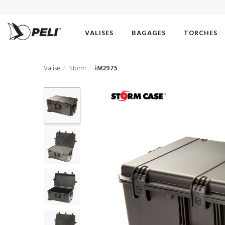
VALISES
BAGAGES
TORCHES
Valise
Storm
iM2975