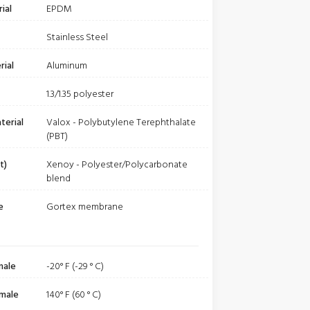
ial
EPDM
Stainless Steel
rial
Aluminum
1.3/1.35 polyester
terial
Valox - Polybutylene Terephthalate
(PBT)
t)
Xenoy - Polyester/Polycarbonate
blend
e
Gortex membrane
male
-20° F (-29 ° C)
male
140° F (60 ° C)