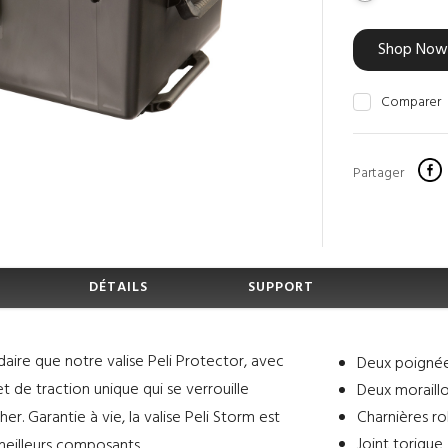
Shop Now
Comparer
Partager
DÉTAILS
SUPPORT
ire que notre valise Peli Protector, avec
Deux poignée
t de traction unique qui se verrouille
Deux moraill
. Garantie à vie, la valise Peli Storm est
Charnières r
Joint torique
 meilleurs composants.