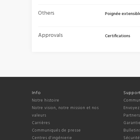
Others
Poignée extensibl
Approvals
Certifications
Info
Suppor
Notre histoire
Communi
Notre vision, notre mission et nos
Envoyez
valeurs
Partner
Carrières
Garantie
Communiqués de presse
Bulletin
Centres d'ingénierie
Sécurité