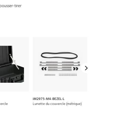
pousser-tirer
iM2975-M4-BEZEL-L
iM2975-M4-B
ercle
Lunette du couvercle (métrique)
Lunette de ba