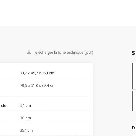
S
Télécharger la fiche technique (.pdf)
73,7 x 45,7 x 35,1 cm
79,5 x 51,8 x 39,4 cm
rcle
5,1 cm
30 cm
D
35,1 cm