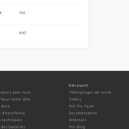
e
Oui
IP67
t
Découvrir
quez avec nous
Témoignages de survie
 Nous Votre Idée
Vidéos
s Area
Peli Pro Team
 d'excellence
Documentation
s techniques
Webinars
 des batteries
Peli Blog