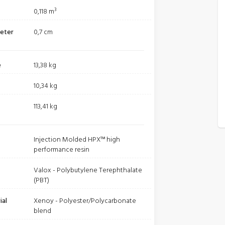
0,118 m³
meter
0,7 cm
e
13,38 kg
10,34 kg
113,41 kg
Injection Molded HPX™ high
performance resin
Valox - Polybutylene Terephthalate
(PBT)
ial
Xenoy - Polyester/Polycarbonate
blend