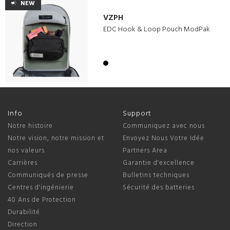
NEW
VZPH
EDC Hook & Loop Pouch ModPak
Info
Support
Notre histoire
Communiquez avec nous
Notre vision, notre mission et
Envoyez Nous Votre Idée
nos valeurs
Partners Area
Carrières
Garantie d'excellence
Communiqués de presse
Bulletins techniques
Centres d'ingénierie
Sécurité des batteries
40 Ans de Protection
Durabilité
Direction