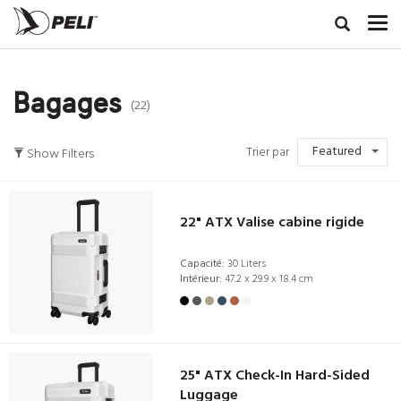
Bagages
(22)
Featured
Trier par
Show Filters
22" ATX Valise cabine rigide
Capacité:
30 Liters
Intérieur:
47.2 x 29.9 x 18.4 cm
25" ATX Check-In Hard-Sided
Luggage