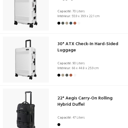
Capacité:
70 Liters
Intérieur:
55.9 x 39.9 x 22.1 cm
30" ATX Check-In Hard-Sided
Luggage
Capacité:
90 Liters
Intérieur:
66 x 44.8 x 25.9 cm
22" Aegis Carry-On Rolling
Hybrid Duffel
Capacité:
47 Liters