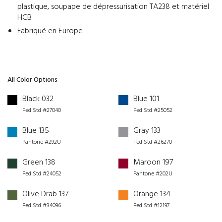
plastique, soupape de dépressurisation TA238 et matériel
HCB
Fabriqué en Europe
All Color Options
Black 032
Blue 101
Fed Std #27040
Fed Std #25052
Blue 135
Gray 133
Pantone #292U
Fed Std #26270
Green 138
Maroon 197
Fed Std #24052
Pantone #202U
Olive Drab 137
Orange 134
Fed Std #34096
Fed Std #12197