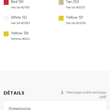
Red 130
Tan 250
Fed Std #21105
Fed Std #20372
White 132
Yellow 131
Fed Std #27925
Fed Std #23538
Yellow 136
Pantone #012U
DÉTAILS
Télécharger la fiche technique
(.pdf)
Dimensions