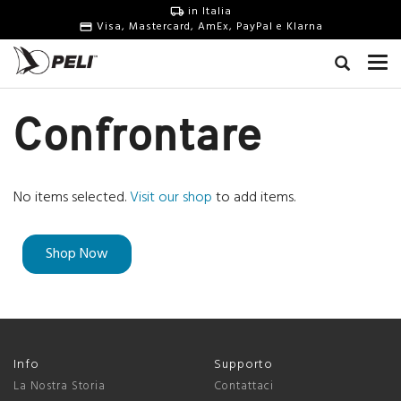
in Italia
Visa, Mastercard, AmEx, PayPal e Klarna
Confrontare
No items selected.
Visit our shop
to add items.
Shop Now
Info
Supporto
La Nostra Storia
Contattaci