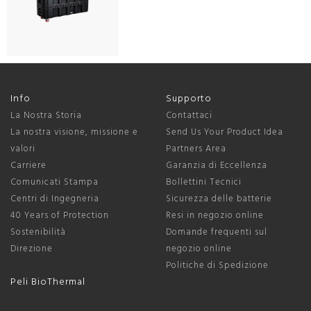
Info
Supporto
La Nostra Storia
Contattaci
La nostra visione, missione e
Send Us Your Product Idea
valori
Partners Area
Carriere
Garanzia di Eccellenza
Comunicati Stampa
Bollettini Tecnici
Centri di Ingegneria
Sicurezza delle batterie
40 Years of Protection
Resi in negozio online
Sostenibilità
Domande frequenti sul
Direzione
negozio online
Politiche di Spedizione
Peli BioThermal