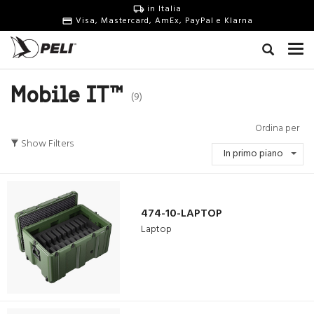
in Italia
Visa, Mastercard, AmEx, PayPal e Klarna
Mobile IT™
(9)
Ordina per
Show Filters
In primo piano
474-10-LAPTOP
Laptop