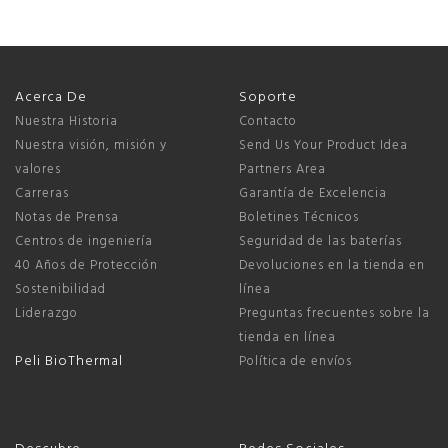
Acerca De
Soporte
Nuestra Historia
Contacto
Nuestra visión, misión y
Send Us Your Product Idea
valores
Partners Area
Carreras
Garantía de Excelencia
Notas de Prensa
Boletines Técnicos
Centros de ingeniería
Seguridad de las baterías
40 Años de Protección
Devoluciones en la tienda en
Sostenibilidad
línea
Liderazgo
Preguntas frecuentes sobre la
tienda en línea
Peli BioThermal
Política de envíos