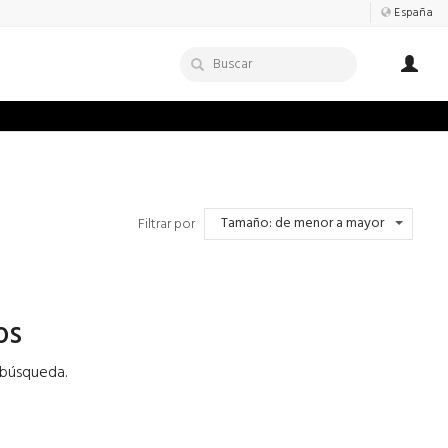
España
Tamaño: de menor a mayor
Filtrar por
os
 búsqueda.