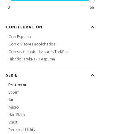
0
66
CONFIGURACIÓN
Con Espuma
Con divisores acolchados
Con sistema de divisores TrekPak
Híbrido: TrekPak / espuma
SERIE
Protector
Storm
Air
Micro
HardBack
Vault
Personal Utility