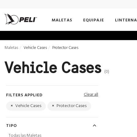
MALETAS
EQUIPAJE
LINTERNA
Maletas
Vehicle Cases
Protector Cases
Vehicle Cases
(0)
Clear all
FILTERS APPLIED
×
Vehicle Cases
×
Protector Cases
TIPO
Todas las Maletas