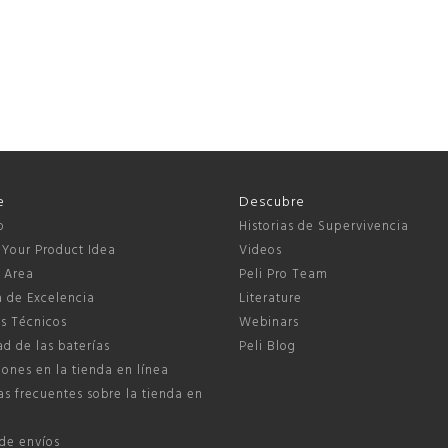
e
Descubre
o
Historias de Supervivencia
 Your Product Idea
Videos
s Area
Peli Pro Team
a de Excelencia
Literature
s Técnicos
Webinars
d de las baterías
Peli Blog
ones en la tienda en línea
s frecuentes sobre la tienda en
 de envíos