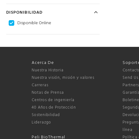
DISPONIBILIDAD
Disponible Online
Acerca De
Soport
Nuestra Historia
Contact
Nuestra visión, misión y valores
Send Us
Carreras
Partner
Notas de Prensa
Garantí
Centros de ingeniería
Boletine
40 Años de Protección
Segurida
Sostenibilidad
Devoluci
Liderazgo
Pregunta
línea
Peli BioThermal
Política